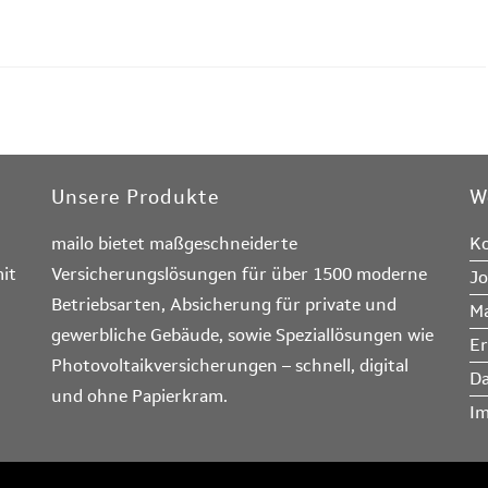
Unsere Produkte
W
mailo bietet maßgeschneiderte
Ko
it
Versicherungslösungen für über 1500 moderne
Jo
Betriebsarten, Absicherung für private und
Ma
gewerbliche Gebäude, sowie Speziallösungen wie
Er
Photovoltaikversicherungen – schnell, digital
Da
und ohne Papierkram.
I