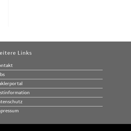
eitere Links
ntakt
bs
klerportal
stinformation
tenschutz
mpressum