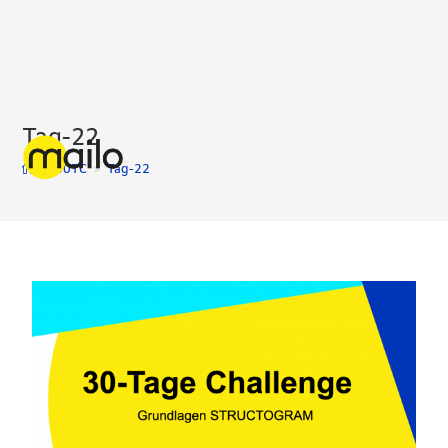
Tag-22
>
30TC
>
Tag-22