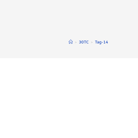
>
30TC
>
Tag-14