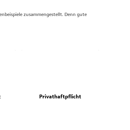
adenbeispiele zusammengestellt. Denn gute
z
Privathaftpflicht
Im privaten Umfeld erleiden Sie
Büro.
einen Sachschaden. Der „Übeltäter“
d die
kann für den Schaden nicht
z
Privathaftpflicht
aufkommen und hat keine private
Haftpflichtversicherung.
ür die
ch die
Ihre mailo-PHV springt ein.
und
(Forderungsausfalldeckung)