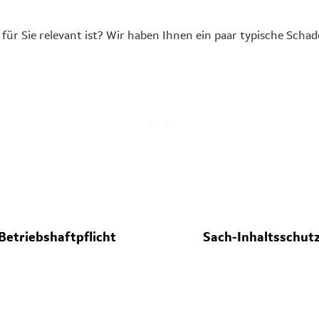
 für Sie relevant ist? Wir haben Ihnen ein paar typische Sch
Betriebshaftpflicht
Sach-Inhaltsschut
inem vor Ort-Termine fällt Ihr
Es kommt zu einem
ee-to-go auf den Boden. Der
Einbruchdiebstahl in Ihrem 
eppichboden ist versaut.
Die Tür ist aufgebrochen un
inigung oder Tausch? Wir
Technik weg.
Betriebshaftpflicht
Sach-Inhaltsschut
mmen für den Schaden auf.
Wir übernehmen die Kosten f
Und keine Sorge: Bei
Wiederbeschaffung – und au
berechtigten Ansprüchen
Reparaturkosten von Tür 
ehmen wir selbstverständlich
Schloss.
die Abwehr.