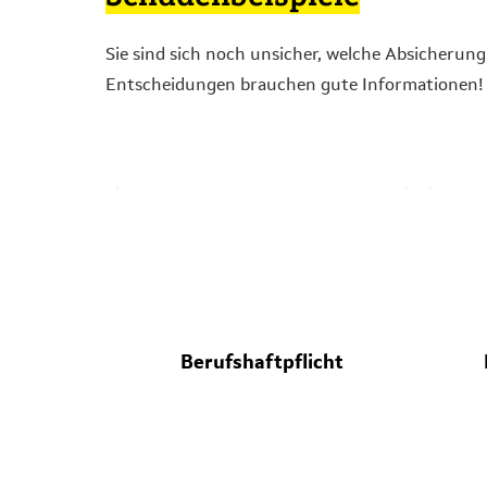
Sie sind sich noch unsicher, welche Absicherung
Entscheidungen brauchen gute Informationen!
Berufshaftpflicht
In einem Objekt, das Sie verwalten
Bei e
wohnt ein Mieter, der seine Miete
Coff
nicht gezahlt hat. Die Zahlung
T
steht aus. Sie vergessen zu
Re
Berufshaftpflicht
erinnern und die Forderung
ko
verjährt.
Der Eigentümer konfrontiert Sie
un
mit einer Forderung. Kein Problem,
übern
wenn Sie mailo-versichert sind.