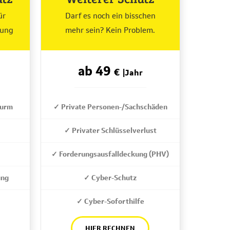
ür
Darf es noch ein bisschen
tung
mehr sein? Kein Problem.
ab 49
€
|Jahr
turm
✓ Private Personen-/Sachschäden
✓ Privater Schlüsselverlust
✓ Forderungsausfalldeckung (PHV)
ung
✓ Cyber-Schutz
✓ Cyber-Soforthilfe
HIER RECHNEN