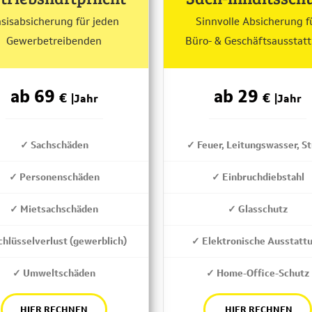
sisabsicherung für jeden
Sinnvolle Absicherung f
Gewerbetreibenden
Büro- & Geschäftsausstat
ab 69
ab 29
€
€
|Jahr
|Jahr
✓ Sachschäden
✓ Feuer, Leitungswasser, S
✓ Personenschäden
✓ Einbruchdiebstahl
✓ Mietsachschäden
✓ Glasschutz
chlüsselverlust (gewerblich)
✓ Elektronische Ausstatt
✓ Umweltschäden
✓ Home-Office-Schutz
HIER RECHNEN
HIER RECHNEN