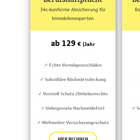
34c-konforme Absicherung für
Ba
Immobilenexperten
ab 129
€
|Jahr
✓ Echte Vermögensschäden
✓ Subsidiäre Rückwärtsdeckung
✓ Verstoß Schutz-/Urheberrechte
✓ Unbegrenzte Nachmeldefrist
✓ S
✓ Weltweiter Versicherungsschutz
HIER RECHNEN